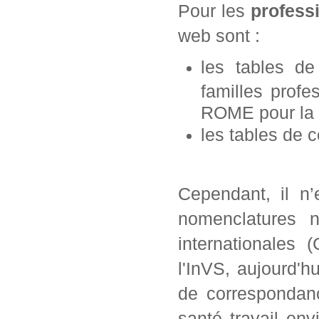
Pour les
profess
web sont :
les tables d
familles prof
ROME pour la d
les tables de 
Cependant, il n’
nomenclatures n
internationales 
l'InVS, aujourd'h
de correspondanc
santé travail en