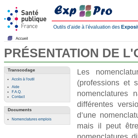
Outils d'aide à l'évaluation des
Exposi
Accueil
PRÉSENTATION DE L
Transcodage
Les nomenclatu
Accès à l'outil
(professions et s
Aide
nomenclatures na
F.A.Q.
Contact
différentes ver
Documents
d’une nomenclatu
Nomenclatures emplois
mais il peut êtr
nomenclatures dif