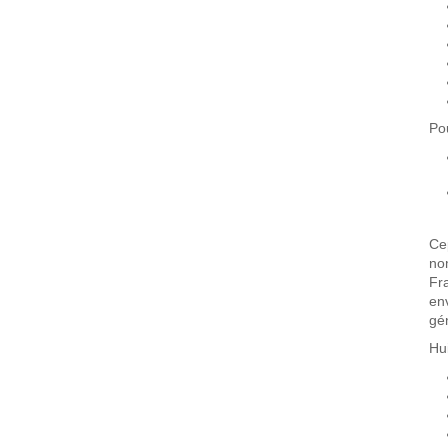
Po
Ce
no
Fr
en
gé
Hu