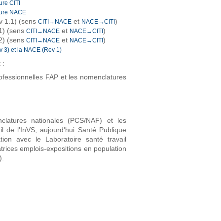
ure CITI
ature NACE
v 1.1) (sens
et
)
CITI→NACE
NACE→CITI
 1) (sens
et
)
CITI→NACE
NACE→CITI
 2) (sens
et
)
CITI→NACE
NACE→CITI
 3) et la NACE (Rev 1)
 :
ofessionnelles FAP et les nomenclatures
clatures nationales (PCS/NAF) et les
l de l'InVS, aujourd'hui Santé Publique
tion avec le Laboratoire santé travail
rices emplois-expositions en population
).