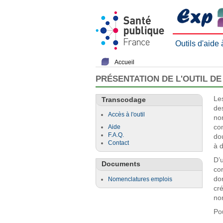
Outils d'aide
Accueil
PRÉSENTATION DE L'OUTIL D
Le
Transcodage
de
Accès à l'outil
no
co
Aide
F.A.Q.
do
Contact
à 
D’
Documents
co
do
Nomenclatures emplois
cr
no
Po