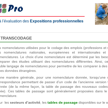
 à l'évaluation des
Expositions professionnelles
E TRANSCODAGE
s nomenclatures utilisées pour le codage des emplois (professions et s
s nomenclatures nationales, européennes et internationales e
menclatures. Le choix d’une nomenclature est déterminé par les besoin
mparer des études utilisant des nomenclatures différentes. Ainsi, c
uble langage de nomenclatures pour permettre de les comparer à des
des données étrangères.
une manière générale, pour une nomenclature donnée, lorsqu’une no
rrespondance permettant de passer d’un code de l’ancienne version v
nnée (de la même façon, la table de passage des nouveaux codes 
éée). Ces tables de passage sont généralement proposées dans le
menclature.
ur les
secteurs d’activité
, les
tables de passage
disponibles sur le 