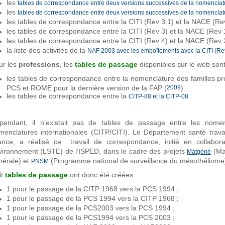
les
tables de correspondance entre deux versions successives de la nomenclat
les
tables de correspondance entre deux versions successives de la nomencl
les tables de correspondance entre la CITI (Rev 3.1) et la NACE (Re
les tables de correspondance entre la CITI (Rev 3) et la NACE (Rev
les tables de correspondance entre la CITI (Rev 4) et la NACE (Rev
la liste des activités de la
NAF 2003 avec les emboîtements avec la CITI (Rev
ur les
professions
, les
tables de passage
disponibles sur le web sont
les tables de correspondance entre la nomenclature des familles pr
PCS et ROME pour la dernière version de la FAP (
2009
).
les tables de correspondance entre la
CITP-88 et la CITP-08
pendant, il n’existait pas de tables de passage entre les nomen
menclatures internationales (CITP/CITI). Le Département santé travai
ance, a réalisé ce travail de correspondance, initié en collabora
vironnement (LSTE) de l’ISPED, dans le cadre des projets
(Mat
Matgéné
nérale) et
(Programme national de surveillance du mésothéliome
PNSM
it
tables de passage
ont donc été créées :
1 pour le passage de la CITP 1968 vers la PCS 1994 ;
1 pour le passage de la PCS 1994 vers la CITP 1968 ;
1 pour le passage de la PCS2003 vers la PCS 1994 ;
1 pour le passage de la PCS1994 vers la PCS 2003 ;