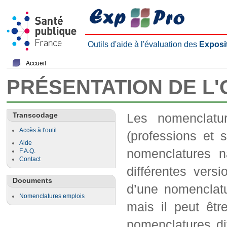
Outils d'aide à l'évaluation des
Exposi
Accueil
PRÉSENTATION DE L
Transcodage
Les nomenclatu
Accès à l'outil
(professions et s
Aide
nomenclatures na
F.A.Q.
Contact
différentes ver
Documents
d’une nomenclatu
Nomenclatures emplois
mais il peut êtr
nomenclatures dif