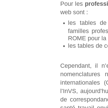
Pour les
profess
web sont :
les tables d
familles prof
ROME pour la d
les tables de 
Cependant, il n’
nomenclatures n
internationales 
l'InVS, aujourd'h
de correspondanc
santé travail en