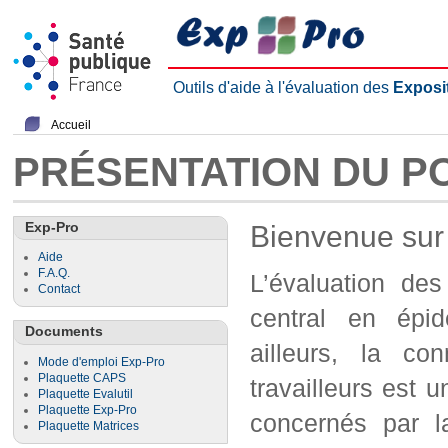
Outils d'aide à l'évaluation des
Exposi
Accueil
PRÉSENTATION DU P
Exp-Pro
Bienvenue sur 
Aide
F.A.Q.
L’évaluation des
Contact
central en épid
Documents
ailleurs, la co
Mode d'emploi Exp-Pro
Plaquette CAPS
travailleurs est 
Plaquette Evalutil
Plaquette Exp-Pro
concernés par l
Plaquette Matrices