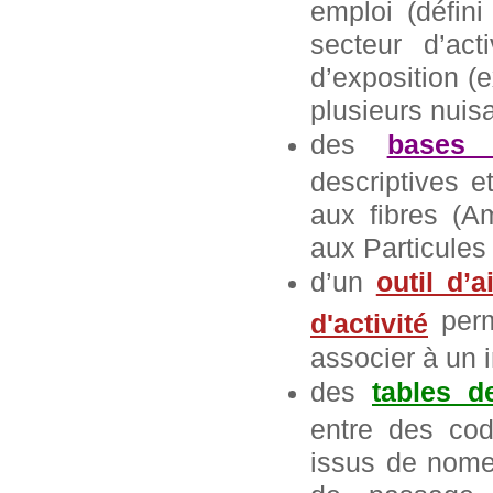
emploi (défin
secteur d’ac
d’exposition (
plusieurs nuis
des
bases 
descriptives e
aux fibres (Am
aux Particules 
d’un
outil d’
perm
d'activité
associer à un i
des
tables d
entre des cod
issus de nomen