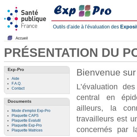
Outils d'aide à l'évaluation des
Exposi
Accueil
PRÉSENTATION DU P
Exp-Pro
Bienvenue sur 
Aide
F.A.Q.
L’évaluation des
Contact
central en épid
Documents
ailleurs, la co
Mode d'emploi Exp-Pro
Plaquette CAPS
travailleurs est 
Plaquette Evalutil
Plaquette Exp-Pro
concernés par l
Plaquette Matrices