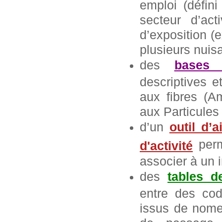
emploi (défin
secteur d’ac
d’exposition (
plusieurs nuis
des
bases 
descriptives e
aux fibres (Am
aux Particules 
d’un
outil d’
perm
d'activité
associer à un i
des
tables d
entre des cod
issus de nomen