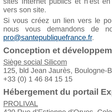
sites Internet publics et n'est e
vers son site.
Si vous créez un lien vers le po
nous vous demandons de nou
pro@santepubliquefrance.fr
.
Conception et développeme
Siège social Silicom
125, bld Jean Jaurès, Boulogne-B
+33 (0) 1 46 84 15 15
Hébergement du portail Ex
PROLIVAL
420 Rue d’Estienne d’Orves, Col