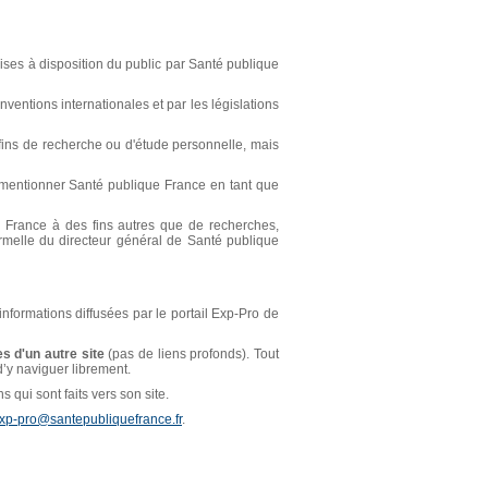
ses à disposition du public par Santé publique
ventions internationales et par les législations
s fins de recherche ou d'étude personnelle, mais
t mentionner Santé publique France en tant que
ue France à des fins autres que de recherches,
ormelle du directeur général de Santé publique
 informations diffusées par le portail Exp-Pro de
s d'un autre site
(pas de liens profonds). Tout
 d’y naviguer librement.
 qui sont faits vers son site.
xp-pro@santepubliquefrance.fr
.