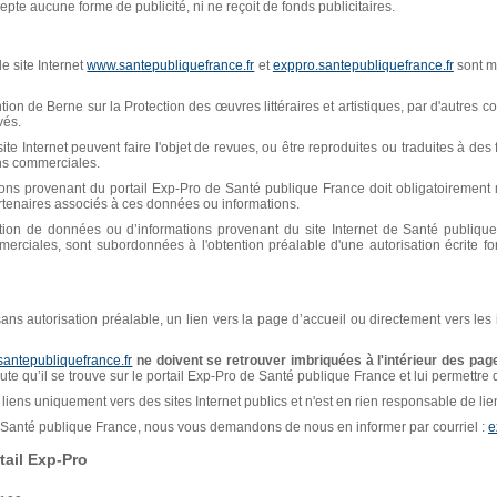
pte aucune forme de publicité, ni ne reçoit de fonds publicitaires.
e site Internet
www.santepubliquefrance.fr
et
exppro.santepubliquefrance.fr
sont mi
n de Berne sur la Protection des œuvres littéraires et artistiques, par d'autres con
vés.
ite Internet peuvent faire l'objet de revues, ou être reproduites ou traduites à de
ins commerciales.
ions provenant du portail Exp-Pro de Santé publique France doit obligatoiremen
artenaires associés à ces données ou informations.
isation de données ou d’informations provenant du site Internet de Santé publiq
erciales, sont subordonnées à l'obtention préalable d'une autorisation écrite f
, sans autorisation préalable, un lien vers la page d’accueil ou directement vers les
santepubliquefrance.fr
ne doivent se retrouver imbriquées à l'intérieur des page
naute qu’il se trouve sur le portail Exp-Pro de Santé publique France et lui permettre
liens uniquement vers des sites Internet publics et n'est en rien responsable de liens
de Santé publique France, nous vous demandons de nous en informer par courriel :
e
ail Exp-Pro