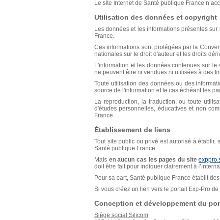
Le site Internet de Santé publique France n’acce
Utilisation des données et copyright
Les données et les informations présentes sur l
France.
Ces informations sont protégées par la Conventio
nationales sur le droit d'auteur et les droits déri
L'information et les données contenues sur le s
ne peuvent être ni vendues ni utilisées à des f
Toute utilisation des données ou des informat
source de l'information et le cas échéant les p
La reproduction, la traduction, ou toute util
d'études personnelles, éducatives et non comm
France.
Établissement de liens
Tout site public ou privé est autorisé à établir
Santé publique France.
Mais
en aucun cas les pages du site
exppro.
doit être fait pour indiquer clairement à l’inter
Pour sa part, Santé publique France établit des 
Si vous créez un lien vers le portail Exp-Pro 
Conception et développement du port
Siège social Silicom