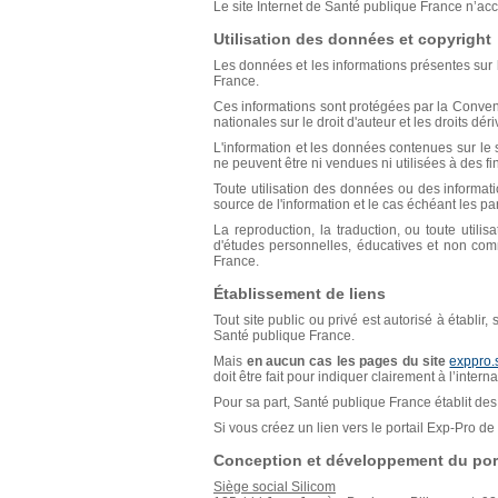
Le site Internet de Santé publique France n’acce
Utilisation des données et copyright
Les données et les informations présentes sur l
France.
Ces informations sont protégées par la Conventio
nationales sur le droit d'auteur et les droits déri
L'information et les données contenues sur le s
ne peuvent être ni vendues ni utilisées à des f
Toute utilisation des données ou des informat
source de l'information et le cas échéant les p
La reproduction, la traduction, ou toute util
d'études personnelles, éducatives et non comm
France.
Établissement de liens
Tout site public ou privé est autorisé à établir
Santé publique France.
Mais
en aucun cas les pages du site
exppro.
doit être fait pour indiquer clairement à l’inter
Pour sa part, Santé publique France établit des 
Si vous créez un lien vers le portail Exp-Pro 
Conception et développement du port
Siège social Silicom