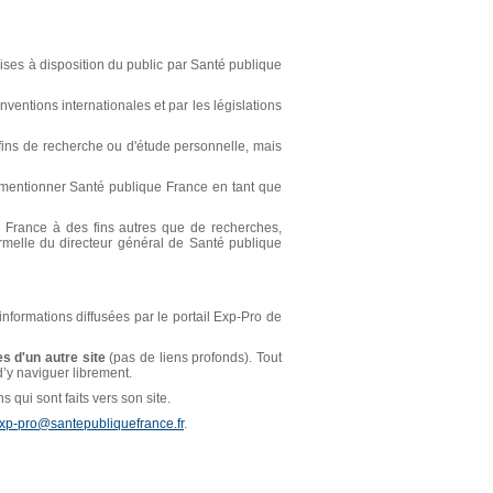
ses à disposition du public par Santé publique
ventions internationales et par les législations
s fins de recherche ou d'étude personnelle, mais
t mentionner Santé publique France en tant que
ue France à des fins autres que de recherches,
ormelle du directeur général de Santé publique
 informations diffusées par le portail Exp-Pro de
s d'un autre site
(pas de liens profonds). Tout
 d’y naviguer librement.
 qui sont faits vers son site.
xp-pro@santepubliquefrance.fr
.