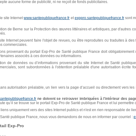
pte aucune forme de publicité, ni ne reçoit de fonds publicitaires.
e site Internet
www.santepubliquefrance.fr
et
exppro.santepubliquefrance.fr
sont mi
n de Berne sur la Protection des œuvres littéraires et artistiques, par d'autres con
vés.
ite Internet peuvent faire l'objet de revues, ou être reproduites ou traduites à de
ins commerciales.
ions provenant du portail Exp-Pro de Santé publique France doit obligatoiremen
artenaires associés à ces données ou informations.
isation de données ou d’informations provenant du site Internet de Santé publiq
erciales, sont subordonnées à l'obtention préalable d'une autorisation écrite f
, sans autorisation préalable, un lien vers la page d’accueil ou directement vers les
santepubliquefrance.fr
ne doivent se retrouver imbriquées à l'intérieur des page
naute qu’il se trouve sur le portail Exp-Pro de Santé publique France et lui permettre
liens uniquement vers des sites Internet publics et n'est en rien responsable de liens
de Santé publique France, nous vous demandons de nous en informer par courriel :
e
ail Exp-Pro