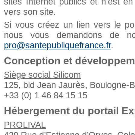
sites Internet publics et n'est e
vers son site.
Si vous créez un lien vers le po
nous vous demandons de nou
pro@santepubliquefrance.fr
.
Conception et développeme
Siège social Silicom
125, bld Jean Jaurès, Boulogne-B
+33 (0) 1 46 84 15 15
Hébergement du portail Ex
PROLIVAL
420 Rue d’Estienne d’Orves, Col