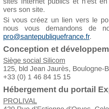
sites Internet publics et n'est e
vers son site.
Si vous créez un lien vers le po
nous vous demandons de nou
pro@santepubliquefrance.fr
.
Conception et développeme
Siège social Silicom
125, bld Jean Jaurès, Boulogne-B
+33 (0) 1 46 84 15 15
Hébergement du portail Ex
PROLIVAL
420 Rue d’Estienne d’Orves, Col