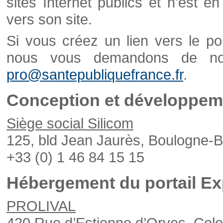
sites Internet publics et n'est e
vers son site.
Si vous créez un lien vers le po
nous vous demandons de nou
pro@santepubliquefrance.fr
.
Conception et développeme
Siège social Silicom
125, bld Jean Jaurès, Boulogne-B
+33 (0) 1 46 84 15 15
Hébergement du portail Ex
PROLIVAL
420 Rue d’Estienne d’Orves, Col