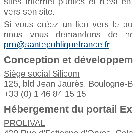
sites Internet publics et n'est e
vers son site.
Si vous créez un lien vers le po
nous vous demandons de nou
pro@santepubliquefrance.fr
.
Conception et développeme
Siège social Silicom
125, bld Jean Jaurès, Boulogne-B
+33 (0) 1 46 84 15 15
Hébergement du portail Ex
PROLIVAL
420 Rue d’Estienne d’Orves, Col