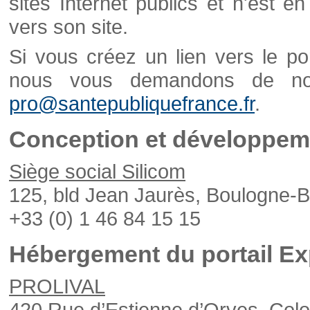
sites Internet publics et n'est e
vers son site.
Si vous créez un lien vers le po
nous vous demandons de nou
pro@santepubliquefrance.fr
.
Conception et développeme
Siège social Silicom
125, bld Jean Jaurès, Boulogne-B
+33 (0) 1 46 84 15 15
Hébergement du portail Ex
PROLIVAL
420 Rue d’Estienne d’Orves, Col