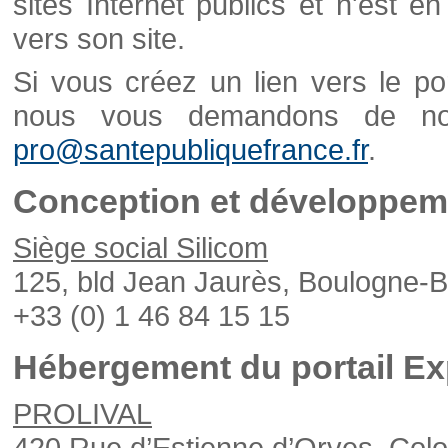
sites Internet publics et n'est e
vers son site.
Si vous créez un lien vers le po
nous vous demandons de nou
pro@santepubliquefrance.fr
.
Conception et développeme
Siège social Silicom
125, bld Jean Jaurès, Boulogne-B
+33 (0) 1 46 84 15 15
Hébergement du portail Ex
PROLIVAL
420 Rue d’Estienne d’Orves, Col