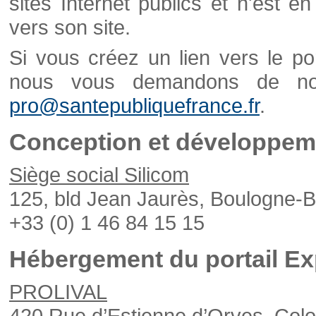
sites Internet publics et n'est e
vers son site.
Si vous créez un lien vers le po
nous vous demandons de nou
pro@santepubliquefrance.fr
.
Conception et développeme
Siège social Silicom
125, bld Jean Jaurès, Boulogne-B
+33 (0) 1 46 84 15 15
Hébergement du portail Ex
PROLIVAL
420 Rue d’Estienne d’Orves, Col