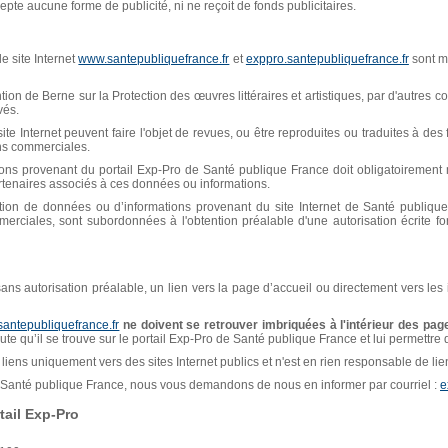
pte aucune forme de publicité, ni ne reçoit de fonds publicitaires.
e site Internet
www.santepubliquefrance.fr
et
exppro.santepubliquefrance.fr
sont mi
n de Berne sur la Protection des œuvres littéraires et artistiques, par d'autres con
vés.
ite Internet peuvent faire l'objet de revues, ou être reproduites ou traduites à de
ins commerciales.
ions provenant du portail Exp-Pro de Santé publique France doit obligatoiremen
artenaires associés à ces données ou informations.
isation de données ou d’informations provenant du site Internet de Santé publiq
erciales, sont subordonnées à l'obtention préalable d'une autorisation écrite f
, sans autorisation préalable, un lien vers la page d’accueil ou directement vers les
santepubliquefrance.fr
ne doivent se retrouver imbriquées à l'intérieur des page
naute qu’il se trouve sur le portail Exp-Pro de Santé publique France et lui permettre
liens uniquement vers des sites Internet publics et n'est en rien responsable de liens
de Santé publique France, nous vous demandons de nous en informer par courriel :
e
ail Exp-Pro