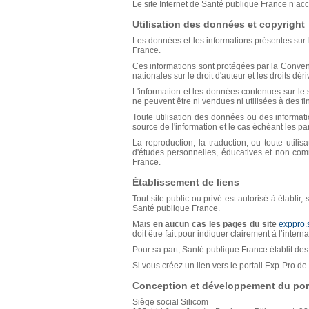
Le site Internet de Santé publique France n’acce
Utilisation des données et copyright
Les données et les informations présentes sur l
France.
Ces informations sont protégées par la Conventio
nationales sur le droit d'auteur et les droits déri
L'information et les données contenues sur le s
ne peuvent être ni vendues ni utilisées à des f
Toute utilisation des données ou des informat
source de l'information et le cas échéant les p
La reproduction, la traduction, ou toute util
d'études personnelles, éducatives et non comm
France.
Établissement de liens
Tout site public ou privé est autorisé à établir
Santé publique France.
Mais
en aucun cas les pages du site
exppro.
doit être fait pour indiquer clairement à l’inter
Pour sa part, Santé publique France établit des 
Si vous créez un lien vers le portail Exp-Pro 
Conception et développement du port
Siège social Silicom