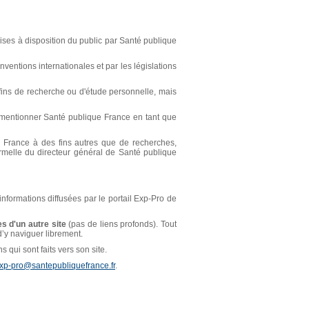
ses à disposition du public par Santé publique
ventions internationales et par les législations
s fins de recherche ou d'étude personnelle, mais
t mentionner Santé publique France en tant que
ue France à des fins autres que de recherches,
ormelle du directeur général de Santé publique
 informations diffusées par le portail Exp-Pro de
s d'un autre site
(pas de liens profonds). Tout
 d’y naviguer librement.
 qui sont faits vers son site.
xp-pro@santepubliquefrance.fr
.