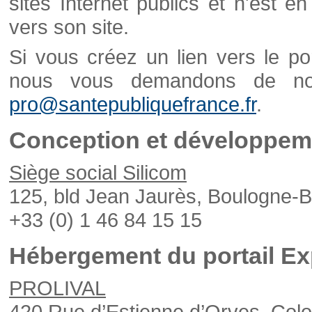
sites Internet publics et n'est e
vers son site.
Si vous créez un lien vers le po
nous vous demandons de nou
pro@santepubliquefrance.fr
.
Conception et développeme
Siège social Silicom
125, bld Jean Jaurès, Boulogne-B
+33 (0) 1 46 84 15 15
Hébergement du portail Ex
PROLIVAL
420 Rue d’Estienne d’Orves, Col