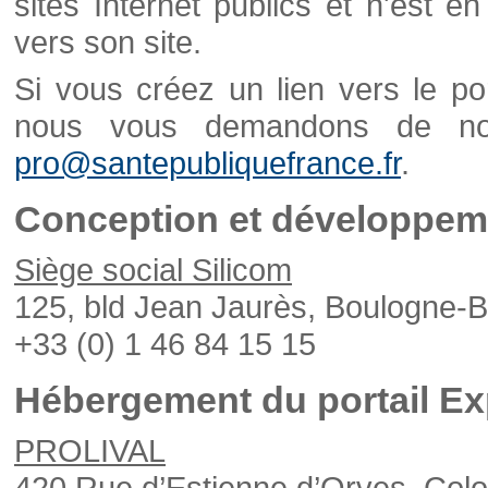
sites Internet publics et n'est e
vers son site.
Si vous créez un lien vers le po
nous vous demandons de nou
pro@santepubliquefrance.fr
.
Conception et développeme
Siège social Silicom
125, bld Jean Jaurès, Boulogne-B
+33 (0) 1 46 84 15 15
Hébergement du portail Ex
PROLIVAL
420 Rue d’Estienne d’Orves, Col