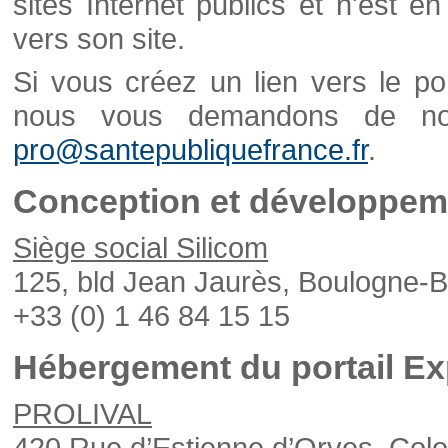
sites Internet publics et n'est e
vers son site.
Si vous créez un lien vers le po
nous vous demandons de nou
pro@santepubliquefrance.fr
.
Conception et développeme
Siège social Silicom
125, bld Jean Jaurès, Boulogne-B
+33 (0) 1 46 84 15 15
Hébergement du portail Ex
PROLIVAL
420 Rue d’Estienne d’Orves, Col