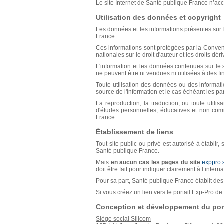
Le site Internet de Santé publique France n’acce
Utilisation des données et copyright
Les données et les informations présentes sur l
France.
Ces informations sont protégées par la Conventio
nationales sur le droit d'auteur et les droits déri
L'information et les données contenues sur le s
ne peuvent être ni vendues ni utilisées à des f
Toute utilisation des données ou des informat
source de l'information et le cas échéant les p
La reproduction, la traduction, ou toute util
d'études personnelles, éducatives et non comm
France.
Établissement de liens
Tout site public ou privé est autorisé à établir
Santé publique France.
Mais
en aucun cas les pages du site
exppro.
doit être fait pour indiquer clairement à l’inter
Pour sa part, Santé publique France établit des 
Si vous créez un lien vers le portail Exp-Pro 
Conception et développement du port
Siège social Silicom