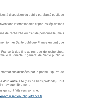
ses à disposition du public par Santé publique
ventions internationales et par les législations
s fins de recherche ou d'étude personnelle, mais
t mentionner Santé publique France en tant que
ue France à des fins autres que de recherches,
ormelle du directeur général de Santé publique
 informations diffusées par le portail Exp-Pro de
s d'un autre site
(pas de liens profonds). Tout
 d’y naviguer librement.
 qui sont faits vers son site.
xp-pro@santepubliquefrance.fr
.