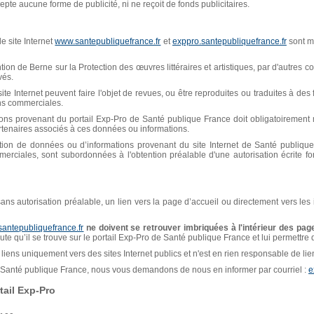
pte aucune forme de publicité, ni ne reçoit de fonds publicitaires.
e site Internet
www.santepubliquefrance.fr
et
exppro.santepubliquefrance.fr
sont mi
n de Berne sur la Protection des œuvres littéraires et artistiques, par d'autres con
vés.
ite Internet peuvent faire l'objet de revues, ou être reproduites ou traduites à de
ins commerciales.
ions provenant du portail Exp-Pro de Santé publique France doit obligatoiremen
artenaires associés à ces données ou informations.
isation de données ou d’informations provenant du site Internet de Santé publiq
erciales, sont subordonnées à l'obtention préalable d'une autorisation écrite f
, sans autorisation préalable, un lien vers la page d’accueil ou directement vers les
santepubliquefrance.fr
ne doivent se retrouver imbriquées à l'intérieur des page
naute qu’il se trouve sur le portail Exp-Pro de Santé publique France et lui permettre
liens uniquement vers des sites Internet publics et n'est en rien responsable de liens
de Santé publique France, nous vous demandons de nous en informer par courriel :
e
ail Exp-Pro