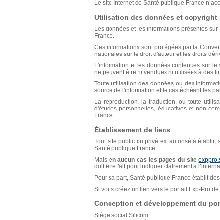
Le site Internet de Santé publique France n’acce
Utilisation des données et copyright
Les données et les informations présentes sur l
France.
Ces informations sont protégées par la Conventio
nationales sur le droit d'auteur et les droits déri
L'information et les données contenues sur le s
ne peuvent être ni vendues ni utilisées à des f
Toute utilisation des données ou des informat
source de l'information et le cas échéant les p
La reproduction, la traduction, ou toute util
d'études personnelles, éducatives et non comm
France.
Établissement de liens
Tout site public ou privé est autorisé à établir
Santé publique France.
Mais
en aucun cas les pages du site
exppro.
doit être fait pour indiquer clairement à l’inter
Pour sa part, Santé publique France établit des 
Si vous créez un lien vers le portail Exp-Pro 
Conception et développement du port
Siège social Silicom