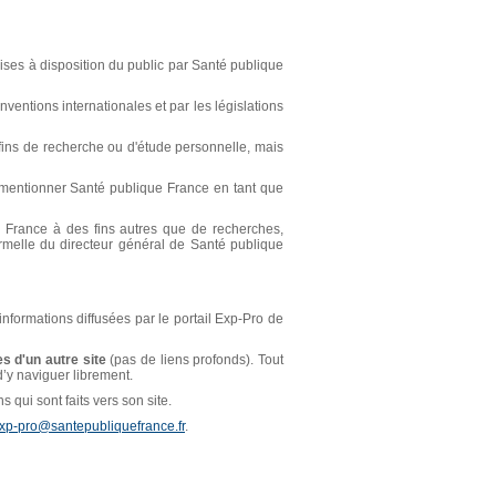
ses à disposition du public par Santé publique
ventions internationales et par les législations
s fins de recherche ou d'étude personnelle, mais
t mentionner Santé publique France en tant que
ue France à des fins autres que de recherches,
ormelle du directeur général de Santé publique
 informations diffusées par le portail Exp-Pro de
s d'un autre site
(pas de liens profonds). Tout
 d’y naviguer librement.
 qui sont faits vers son site.
xp-pro@santepubliquefrance.fr
.