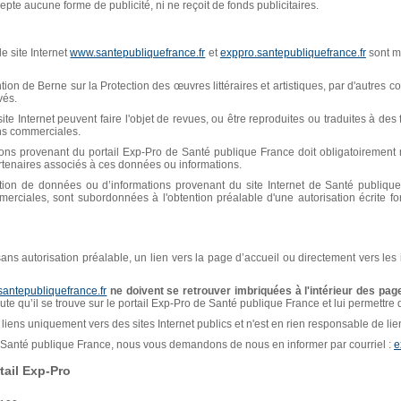
pte aucune forme de publicité, ni ne reçoit de fonds publicitaires.
e site Internet
www.santepubliquefrance.fr
et
exppro.santepubliquefrance.fr
sont mi
n de Berne sur la Protection des œuvres littéraires et artistiques, par d'autres con
vés.
ite Internet peuvent faire l'objet de revues, ou être reproduites ou traduites à de
ins commerciales.
ions provenant du portail Exp-Pro de Santé publique France doit obligatoiremen
artenaires associés à ces données ou informations.
isation de données ou d’informations provenant du site Internet de Santé publiq
erciales, sont subordonnées à l'obtention préalable d'une autorisation écrite f
, sans autorisation préalable, un lien vers la page d’accueil ou directement vers les
santepubliquefrance.fr
ne doivent se retrouver imbriquées à l'intérieur des page
naute qu’il se trouve sur le portail Exp-Pro de Santé publique France et lui permettre
liens uniquement vers des sites Internet publics et n'est en rien responsable de liens
de Santé publique France, nous vous demandons de nous en informer par courriel :
e
ail Exp-Pro