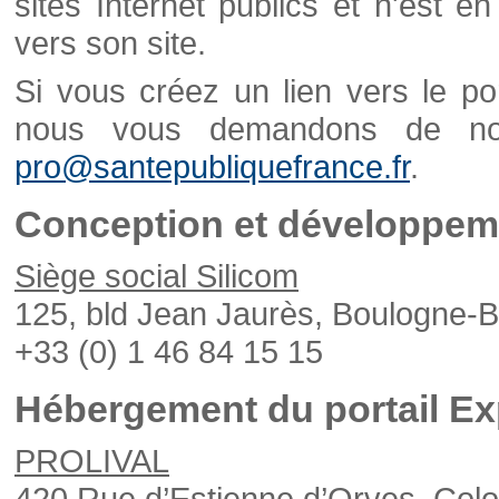
sites Internet publics et n'est e
vers son site.
Si vous créez un lien vers le po
nous vous demandons de nou
pro@santepubliquefrance.fr
.
Conception et développeme
Siège social Silicom
125, bld Jean Jaurès, Boulogne-B
+33 (0) 1 46 84 15 15
Hébergement du portail Ex
PROLIVAL
420 Rue d’Estienne d’Orves, Col