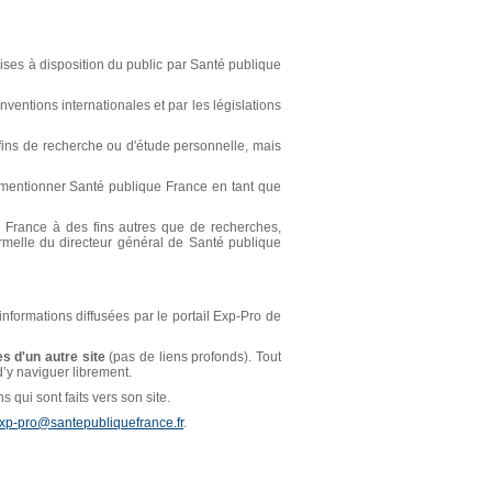
ses à disposition du public par Santé publique
ventions internationales et par les législations
s fins de recherche ou d'étude personnelle, mais
t mentionner Santé publique France en tant que
ue France à des fins autres que de recherches,
ormelle du directeur général de Santé publique
 informations diffusées par le portail Exp-Pro de
s d'un autre site
(pas de liens profonds). Tout
 d’y naviguer librement.
 qui sont faits vers son site.
xp-pro@santepubliquefrance.fr
.