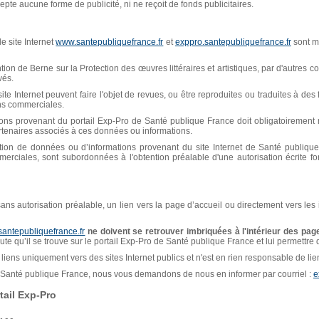
pte aucune forme de publicité, ni ne reçoit de fonds publicitaires.
e site Internet
www.santepubliquefrance.fr
et
exppro.santepubliquefrance.fr
sont mi
n de Berne sur la Protection des œuvres littéraires et artistiques, par d'autres con
vés.
ite Internet peuvent faire l'objet de revues, ou être reproduites ou traduites à de
ins commerciales.
ions provenant du portail Exp-Pro de Santé publique France doit obligatoiremen
artenaires associés à ces données ou informations.
isation de données ou d’informations provenant du site Internet de Santé publiq
erciales, sont subordonnées à l'obtention préalable d'une autorisation écrite f
, sans autorisation préalable, un lien vers la page d’accueil ou directement vers les
santepubliquefrance.fr
ne doivent se retrouver imbriquées à l'intérieur des page
naute qu’il se trouve sur le portail Exp-Pro de Santé publique France et lui permettre
liens uniquement vers des sites Internet publics et n'est en rien responsable de liens
de Santé publique France, nous vous demandons de nous en informer par courriel :
e
ail Exp-Pro