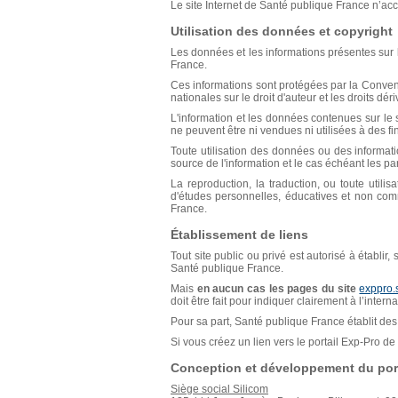
Le site Internet de Santé publique France n’acce
Utilisation des données et copyright
Les données et les informations présentes sur l
France.
Ces informations sont protégées par la Conventio
nationales sur le droit d'auteur et les droits déri
L'information et les données contenues sur le s
ne peuvent être ni vendues ni utilisées à des f
Toute utilisation des données ou des informat
source de l'information et le cas échéant les p
La reproduction, la traduction, ou toute util
d'études personnelles, éducatives et non comm
France.
Établissement de liens
Tout site public ou privé est autorisé à établir
Santé publique France.
Mais
en aucun cas les pages du site
exppro.
doit être fait pour indiquer clairement à l’inter
Pour sa part, Santé publique France établit des 
Si vous créez un lien vers le portail Exp-Pro 
Conception et développement du port
Siège social Silicom