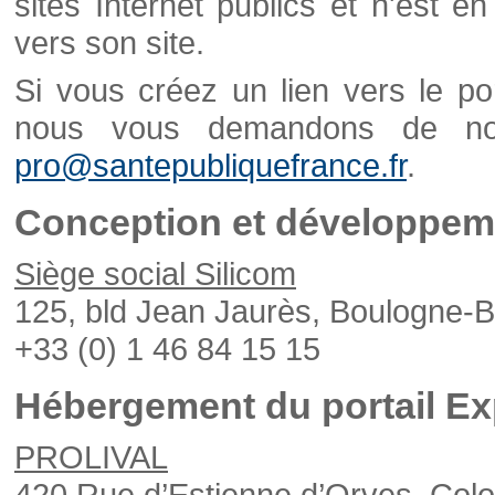
sites Internet publics et n'est e
vers son site.
Si vous créez un lien vers le po
nous vous demandons de nou
pro@santepubliquefrance.fr
.
Conception et développeme
Siège social Silicom
125, bld Jean Jaurès, Boulogne-B
+33 (0) 1 46 84 15 15
Hébergement du portail Ex
PROLIVAL
420 Rue d’Estienne d’Orves, Col