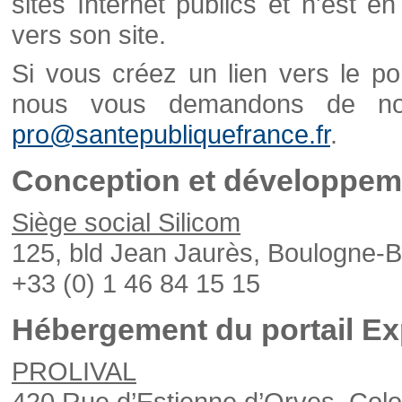
sites Internet publics et n'est e
vers son site.
Si vous créez un lien vers le po
nous vous demandons de nou
pro@santepubliquefrance.fr
.
Conception et développeme
Siège social Silicom
125, bld Jean Jaurès, Boulogne-B
+33 (0) 1 46 84 15 15
Hébergement du portail Ex
PROLIVAL
420 Rue d’Estienne d’Orves, Col