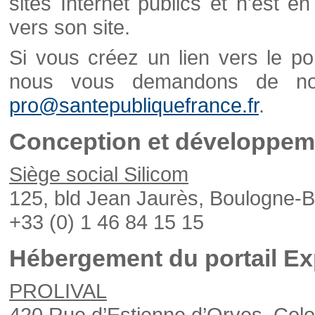
sites Internet publics et n'est e
vers son site.
Si vous créez un lien vers le po
nous vous demandons de nou
pro@santepubliquefrance.fr
.
Conception et développeme
Siège social Silicom
125, bld Jean Jaurès, Boulogne-B
+33 (0) 1 46 84 15 15
Hébergement du portail Ex
PROLIVAL
420 Rue d’Estienne d’Orves, Col