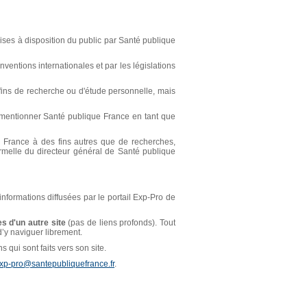
ses à disposition du public par Santé publique
ventions internationales et par les législations
s fins de recherche ou d'étude personnelle, mais
t mentionner Santé publique France en tant que
ue France à des fins autres que de recherches,
ormelle du directeur général de Santé publique
 informations diffusées par le portail Exp-Pro de
s d'un autre site
(pas de liens profonds). Tout
 d’y naviguer librement.
 qui sont faits vers son site.
xp-pro@santepubliquefrance.fr
.