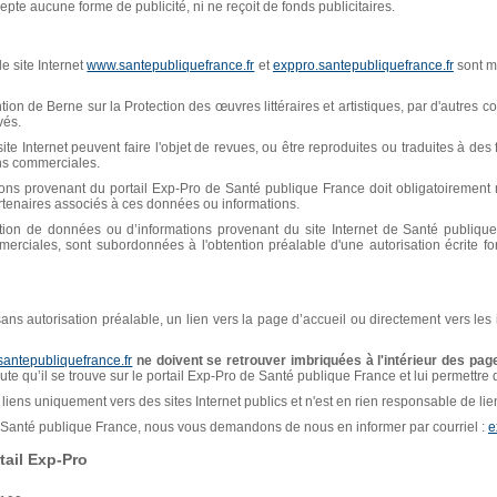
pte aucune forme de publicité, ni ne reçoit de fonds publicitaires.
e site Internet
www.santepubliquefrance.fr
et
exppro.santepubliquefrance.fr
sont mi
n de Berne sur la Protection des œuvres littéraires et artistiques, par d'autres con
vés.
ite Internet peuvent faire l'objet de revues, ou être reproduites ou traduites à de
ins commerciales.
ions provenant du portail Exp-Pro de Santé publique France doit obligatoiremen
artenaires associés à ces données ou informations.
isation de données ou d’informations provenant du site Internet de Santé publiq
erciales, sont subordonnées à l'obtention préalable d'une autorisation écrite f
, sans autorisation préalable, un lien vers la page d’accueil ou directement vers les
santepubliquefrance.fr
ne doivent se retrouver imbriquées à l'intérieur des page
naute qu’il se trouve sur le portail Exp-Pro de Santé publique France et lui permettre
liens uniquement vers des sites Internet publics et n'est en rien responsable de liens
de Santé publique France, nous vous demandons de nous en informer par courriel :
e
ail Exp-Pro