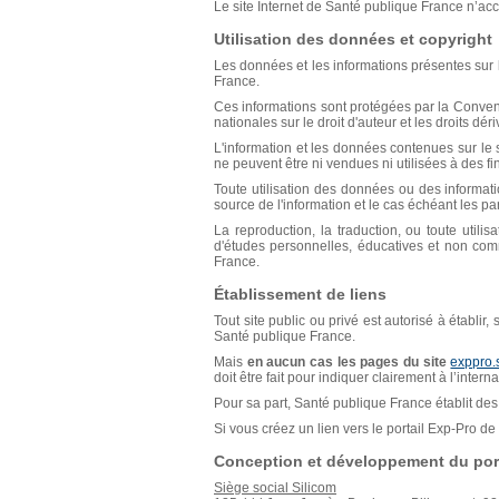
Le site Internet de Santé publique France n’acce
Utilisation des données et copyright
Les données et les informations présentes sur l
France.
Ces informations sont protégées par la Conventio
nationales sur le droit d'auteur et les droits déri
L'information et les données contenues sur le s
ne peuvent être ni vendues ni utilisées à des f
Toute utilisation des données ou des informat
source de l'information et le cas échéant les p
La reproduction, la traduction, ou toute util
d'études personnelles, éducatives et non comm
France.
Établissement de liens
Tout site public ou privé est autorisé à établir
Santé publique France.
Mais
en aucun cas les pages du site
exppro.
doit être fait pour indiquer clairement à l’inter
Pour sa part, Santé publique France établit des 
Si vous créez un lien vers le portail Exp-Pro 
Conception et développement du port
Siège social Silicom