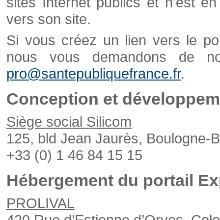
sites Internet publics et n'est e
vers son site.
Si vous créez un lien vers le po
nous vous demandons de nou
pro@santepubliquefrance.fr
.
Conception et développeme
Siège social Silicom
125, bld Jean Jaurès, Boulogne-B
+33 (0) 1 46 84 15 15
Hébergement du portail Ex
PROLIVAL
420 Rue d’Estienne d’Orves, Col