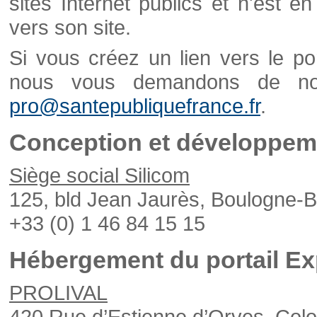
sites Internet publics et n'est e
vers son site.
Si vous créez un lien vers le po
nous vous demandons de nou
pro@santepubliquefrance.fr
.
Conception et développeme
Siège social Silicom
125, bld Jean Jaurès, Boulogne-B
+33 (0) 1 46 84 15 15
Hébergement du portail Ex
PROLIVAL
420 Rue d’Estienne d’Orves, Col