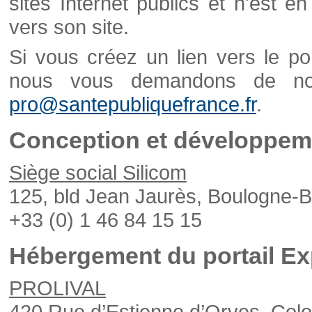
sites Internet publics et n'est e
vers son site.
Si vous créez un lien vers le po
nous vous demandons de nou
pro@santepubliquefrance.fr
.
Conception et développeme
Siège social Silicom
125, bld Jean Jaurès, Boulogne-B
+33 (0) 1 46 84 15 15
Hébergement du portail Ex
PROLIVAL
420 Rue d’Estienne d’Orves, Col