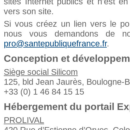
sites Internet publics et n'est e
vers son site.
Si vous créez un lien vers le po
nous vous demandons de nou
pro@santepubliquefrance.fr
.
Conception et développeme
Siège social Silicom
125, bld Jean Jaurès, Boulogne-B
+33 (0) 1 46 84 15 15
Hébergement du portail Ex
PROLIVAL
420 Rue d’Estienne d’Orves, Col