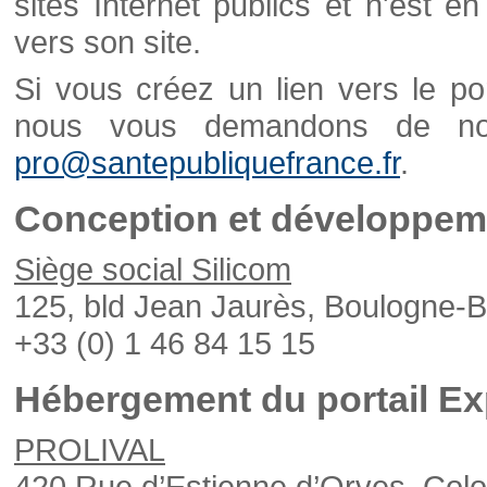
sites Internet publics et n'est e
vers son site.
Si vous créez un lien vers le po
nous vous demandons de nou
pro@santepubliquefrance.fr
.
Conception et développeme
Siège social Silicom
125, bld Jean Jaurès, Boulogne-B
+33 (0) 1 46 84 15 15
Hébergement du portail Ex
PROLIVAL
420 Rue d’Estienne d’Orves, Col