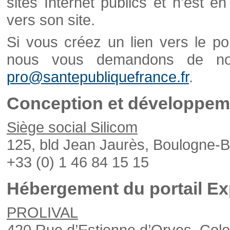
sites Internet publics et n'est e
vers son site.
Si vous créez un lien vers le po
nous vous demandons de nou
pro@santepubliquefrance.fr
.
Conception et développeme
Siège social Silicom
125, bld Jean Jaurès, Boulogne-B
+33 (0) 1 46 84 15 15
Hébergement du portail Ex
PROLIVAL
420 Rue d’Estienne d’Orves, Col