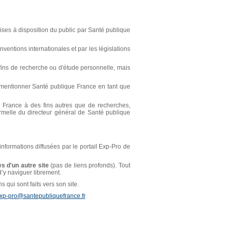
ses à disposition du public par Santé publique
ventions internationales et par les législations
s fins de recherche ou d'étude personnelle, mais
t mentionner Santé publique France en tant que
ue France à des fins autres que de recherches,
ormelle du directeur général de Santé publique
 informations diffusées par le portail Exp-Pro de
s d'un autre site
(pas de liens profonds). Tout
 d’y naviguer librement.
 qui sont faits vers son site.
xp-pro@santepubliquefrance.fr
.