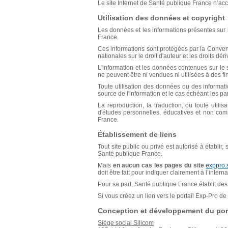
Le site Internet de Santé publique France n’acce
Utilisation des données et copyright
Les données et les informations présentes sur l
France.
Ces informations sont protégées par la Conventio
nationales sur le droit d'auteur et les droits déri
L'information et les données contenues sur le s
ne peuvent être ni vendues ni utilisées à des f
Toute utilisation des données ou des informat
source de l'information et le cas échéant les p
La reproduction, la traduction, ou toute util
d'études personnelles, éducatives et non comm
France.
Établissement de liens
Tout site public ou privé est autorisé à établir
Santé publique France.
Mais
en aucun cas les pages du site
exppro.
doit être fait pour indiquer clairement à l’inter
Pour sa part, Santé publique France établit des 
Si vous créez un lien vers le portail Exp-Pro 
Conception et développement du port
Siège social Silicom