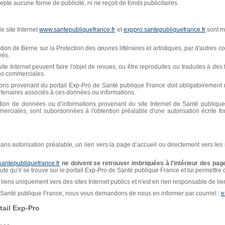
pte aucune forme de publicité, ni ne reçoit de fonds publicitaires.
e site Internet
www.santepubliquefrance.fr
et
exppro.santepubliquefrance.fr
sont mi
n de Berne sur la Protection des œuvres littéraires et artistiques, par d'autres con
vés.
ite Internet peuvent faire l'objet de revues, ou être reproduites ou traduites à de
ins commerciales.
ions provenant du portail Exp-Pro de Santé publique France doit obligatoiremen
artenaires associés à ces données ou informations.
isation de données ou d’informations provenant du site Internet de Santé publiq
erciales, sont subordonnées à l'obtention préalable d'une autorisation écrite f
, sans autorisation préalable, un lien vers la page d’accueil ou directement vers les
santepubliquefrance.fr
ne doivent se retrouver imbriquées à l'intérieur des page
naute qu’il se trouve sur le portail Exp-Pro de Santé publique France et lui permettre
liens uniquement vers des sites Internet publics et n'est en rien responsable de liens
de Santé publique France, nous vous demandons de nous en informer par courriel :
e
ail Exp-Pro