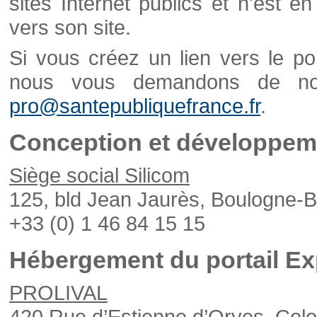
sites Internet publics et n'est e
vers son site.
Si vous créez un lien vers le po
nous vous demandons de nou
pro@santepubliquefrance.fr
.
Conception et développeme
Siège social Silicom
125, bld Jean Jaurès, Boulogne-B
+33 (0) 1 46 84 15 15
Hébergement du portail Ex
PROLIVAL
420 Rue d’Estienne d’Orves, Col