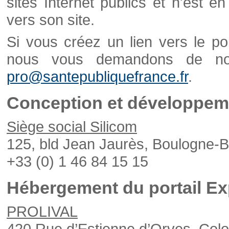
sites Internet publics et n'est e
vers son site.
Si vous créez un lien vers le po
nous vous demandons de nou
pro@santepubliquefrance.fr
.
Conception et développeme
Siège social Silicom
125, bld Jean Jaurès, Boulogne-B
+33 (0) 1 46 84 15 15
Hébergement du portail Ex
PROLIVAL
420 Rue d’Estienne d’Orves, Col