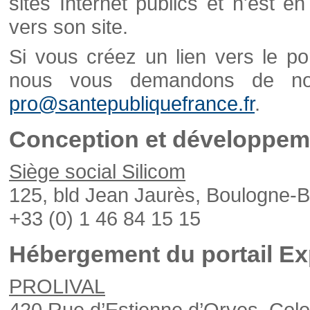
sites Internet publics et n'est e
vers son site.
Si vous créez un lien vers le po
nous vous demandons de nou
pro@santepubliquefrance.fr
.
Conception et développeme
Siège social Silicom
125, bld Jean Jaurès, Boulogne-B
+33 (0) 1 46 84 15 15
Hébergement du portail Ex
PROLIVAL
420 Rue d’Estienne d’Orves, Col