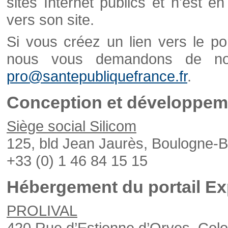
sites Internet publics et n'est e
vers son site.
Si vous créez un lien vers le po
nous vous demandons de nou
pro@santepubliquefrance.fr
.
Conception et développeme
Siège social Silicom
125, bld Jean Jaurès, Boulogne-B
+33 (0) 1 46 84 15 15
Hébergement du portail Ex
PROLIVAL
420 Rue d’Estienne d’Orves, Col