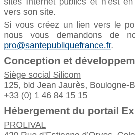
sites Internet publics et n'est e
vers son site.
Si vous créez un lien vers le po
nous vous demandons de nou
pro@santepubliquefrance.fr
.
Conception et développeme
Siège social Silicom
125, bld Jean Jaurès, Boulogne-B
+33 (0) 1 46 84 15 15
Hébergement du portail Ex
PROLIVAL
420 Rue d’Estienne d’Orves, Col