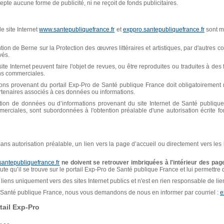
pte aucune forme de publicité, ni ne reçoit de fonds publicitaires.
e site Internet
www.santepubliquefrance.fr
et
exppro.santepubliquefrance.fr
sont mi
n de Berne sur la Protection des œuvres littéraires et artistiques, par d'autres con
vés.
ite Internet peuvent faire l'objet de revues, ou être reproduites ou traduites à de
ins commerciales.
ions provenant du portail Exp-Pro de Santé publique France doit obligatoiremen
artenaires associés à ces données ou informations.
isation de données ou d’informations provenant du site Internet de Santé publiq
erciales, sont subordonnées à l'obtention préalable d'une autorisation écrite f
, sans autorisation préalable, un lien vers la page d’accueil ou directement vers les
santepubliquefrance.fr
ne doivent se retrouver imbriquées à l'intérieur des page
naute qu’il se trouve sur le portail Exp-Pro de Santé publique France et lui permettre
liens uniquement vers des sites Internet publics et n'est en rien responsable de liens
de Santé publique France, nous vous demandons de nous en informer par courriel :
e
ail Exp-Pro