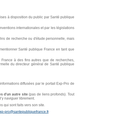
ses à disposition du public par Santé publique
ventions internationales et par les législations
s fins de recherche ou d'étude personnelle, mais
t mentionner Santé publique France en tant que
ue France à des fins autres que de recherches,
ormelle du directeur général de Santé publique
 informations diffusées par le portail Exp-Pro de
s d'un autre site
(pas de liens profonds). Tout
 d’y naviguer librement.
 qui sont faits vers son site.
xp-pro@santepubliquefrance.fr
.