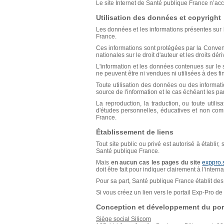
Le site Internet de Santé publique France n’acce
Utilisation des données et copyright
Les données et les informations présentes sur l
France.
Ces informations sont protégées par la Conventio
nationales sur le droit d'auteur et les droits déri
L'information et les données contenues sur le s
ne peuvent être ni vendues ni utilisées à des f
Toute utilisation des données ou des informat
source de l'information et le cas échéant les p
La reproduction, la traduction, ou toute util
d'études personnelles, éducatives et non comm
France.
Établissement de liens
Tout site public ou privé est autorisé à établir
Santé publique France.
Mais
en aucun cas les pages du site
exppro.
doit être fait pour indiquer clairement à l’inter
Pour sa part, Santé publique France établit des 
Si vous créez un lien vers le portail Exp-Pro 
Conception et développement du port
Siège social Silicom