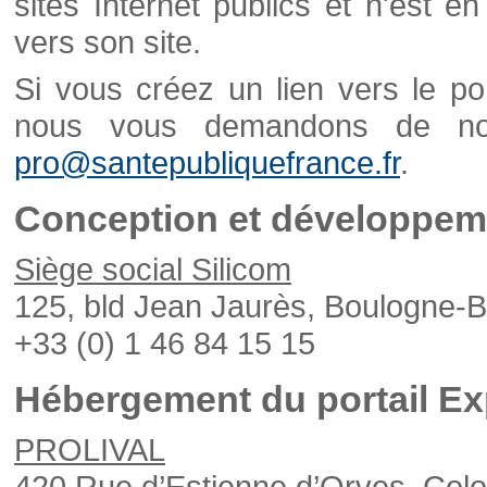
sites Internet publics et n'est e
vers son site.
Si vous créez un lien vers le po
nous vous demandons de nou
pro@santepubliquefrance.fr
.
Conception et développeme
Siège social Silicom
125, bld Jean Jaurès, Boulogne-B
+33 (0) 1 46 84 15 15
Hébergement du portail Ex
PROLIVAL
420 Rue d’Estienne d’Orves, Col