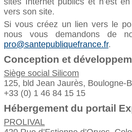
sites Internet publics et n'est e
vers son site.
Si vous créez un lien vers le po
nous vous demandons de nou
pro@santepubliquefrance.fr
.
Conception et développeme
Siège social Silicom
125, bld Jean Jaurès, Boulogne-B
+33 (0) 1 46 84 15 15
Hébergement du portail Ex
PROLIVAL
420 Rue d’Estienne d’Orves, Col