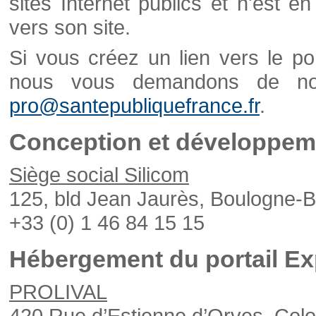
sites Internet publics et n'est e
vers son site.
Si vous créez un lien vers le po
nous vous demandons de nou
pro@santepubliquefrance.fr
.
Conception et développeme
Siège social Silicom
125, bld Jean Jaurès, Boulogne-B
+33 (0) 1 46 84 15 15
Hébergement du portail Ex
PROLIVAL
420 Rue d’Estienne d’Orves, Col