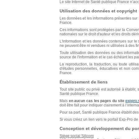
Le site Internet de Santé publique France n’acce
Utilisation des données et copyright
Les données et les informations présentes sur l
France.
Ces informations sont protégées par la Conventio
nationales sur le droit d'auteur et les droits déri
L'information et les données contenues sur le s
ne peuvent être ni vendues ni utilisées à des f
Toute utilisation des données ou des informat
source de l'information et le cas échéant les p
La reproduction, la traduction, ou toute util
d'études personnelles, éducatives et non comm
France.
Établissement de liens
Tout site public ou privé est autorisé à établir
Santé publique France.
Mais
en aucun cas les pages du site
exppro.
doit être fait pour indiquer clairement à l’inter
Pour sa part, Santé publique France établit des 
Si vous créez un lien vers le portail Exp-Pro 
Conception et développement du port
Siège social Silicom