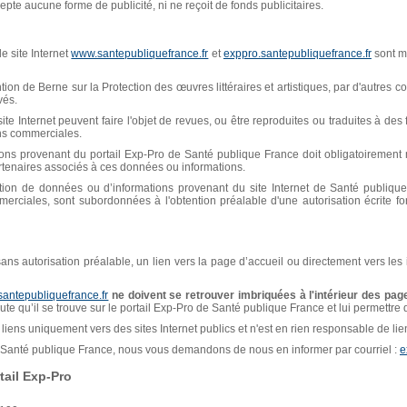
pte aucune forme de publicité, ni ne reçoit de fonds publicitaires.
e site Internet
www.santepubliquefrance.fr
et
exppro.santepubliquefrance.fr
sont mi
n de Berne sur la Protection des œuvres littéraires et artistiques, par d'autres con
vés.
ite Internet peuvent faire l'objet de revues, ou être reproduites ou traduites à de
ins commerciales.
ions provenant du portail Exp-Pro de Santé publique France doit obligatoiremen
artenaires associés à ces données ou informations.
isation de données ou d’informations provenant du site Internet de Santé publiq
erciales, sont subordonnées à l'obtention préalable d'une autorisation écrite f
, sans autorisation préalable, un lien vers la page d’accueil ou directement vers les
santepubliquefrance.fr
ne doivent se retrouver imbriquées à l'intérieur des page
naute qu’il se trouve sur le portail Exp-Pro de Santé publique France et lui permettre
liens uniquement vers des sites Internet publics et n'est en rien responsable de liens
de Santé publique France, nous vous demandons de nous en informer par courriel :
e
ail Exp-Pro