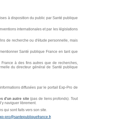
ses à disposition du public par Santé publique
ventions internationales et par les législations
s fins de recherche ou d'étude personnelle, mais
t mentionner Santé publique France en tant que
ue France à des fins autres que de recherches,
ormelle du directeur général de Santé publique
 informations diffusées par le portail Exp-Pro de
s d'un autre site
(pas de liens profonds). Tout
 d’y naviguer librement.
 qui sont faits vers son site.
xp-pro@santepubliquefrance.fr
.