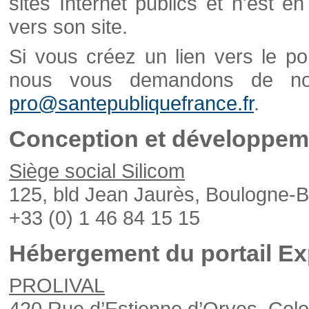
sites Internet publics et n'est e
vers son site.
Si vous créez un lien vers le po
nous vous demandons de nou
pro@santepubliquefrance.fr
.
Conception et développeme
Siège social Silicom
125, bld Jean Jaurès, Boulogne-B
+33 (0) 1 46 84 15 15
Hébergement du portail Ex
PROLIVAL
420 Rue d’Estienne d’Orves, Col