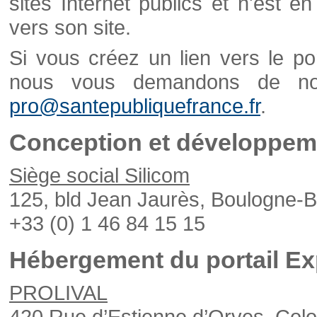
sites Internet publics et n'est e
vers son site.
Si vous créez un lien vers le po
nous vous demandons de nou
pro@santepubliquefrance.fr
.
Conception et développeme
Siège social Silicom
125, bld Jean Jaurès, Boulogne-B
+33 (0) 1 46 84 15 15
Hébergement du portail Ex
PROLIVAL
420 Rue d’Estienne d’Orves, Col