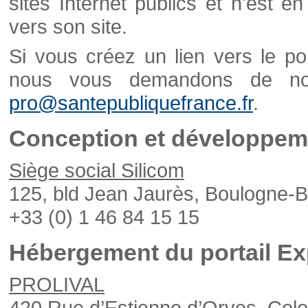
sites Internet publics et n'est e
vers son site.
Si vous créez un lien vers le po
nous vous demandons de nou
pro@santepubliquefrance.fr
.
Conception et développeme
Siège social Silicom
125, bld Jean Jaurès, Boulogne-B
+33 (0) 1 46 84 15 15
Hébergement du portail Ex
PROLIVAL
420 Rue d’Estienne d’Orves, Col