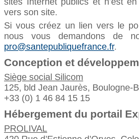
sites Internet publics et n'est e
vers son site.
Si vous créez un lien vers le po
nous vous demandons de nou
pro@santepubliquefrance.fr
.
Conception et développeme
Siège social Silicom
125, bld Jean Jaurès, Boulogne-B
+33 (0) 1 46 84 15 15
Hébergement du portail Ex
PROLIVAL
420 Rue d’Estienne d’Orves, Col