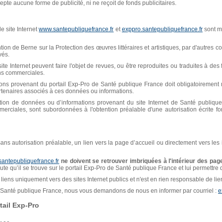
pte aucune forme de publicité, ni ne reçoit de fonds publicitaires.
e site Internet
www.santepubliquefrance.fr
et
exppro.santepubliquefrance.fr
sont mi
n de Berne sur la Protection des œuvres littéraires et artistiques, par d'autres con
vés.
ite Internet peuvent faire l'objet de revues, ou être reproduites ou traduites à de
ins commerciales.
ions provenant du portail Exp-Pro de Santé publique France doit obligatoiremen
artenaires associés à ces données ou informations.
isation de données ou d’informations provenant du site Internet de Santé publiq
erciales, sont subordonnées à l'obtention préalable d'une autorisation écrite f
, sans autorisation préalable, un lien vers la page d’accueil ou directement vers les
santepubliquefrance.fr
ne doivent se retrouver imbriquées à l'intérieur des page
naute qu’il se trouve sur le portail Exp-Pro de Santé publique France et lui permettre
liens uniquement vers des sites Internet publics et n'est en rien responsable de liens
de Santé publique France, nous vous demandons de nous en informer par courriel :
e
ail Exp-Pro