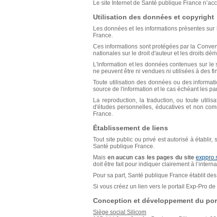
Le site Internet de Santé publique France n’acce
Utilisation des données et copyright
Les données et les informations présentes sur l
France.
Ces informations sont protégées par la Conventio
nationales sur le droit d'auteur et les droits déri
L'information et les données contenues sur le s
ne peuvent être ni vendues ni utilisées à des f
Toute utilisation des données ou des informat
source de l'information et le cas échéant les p
La reproduction, la traduction, ou toute util
d'études personnelles, éducatives et non comm
France.
Établissement de liens
Tout site public ou privé est autorisé à établir
Santé publique France.
Mais
en aucun cas les pages du site
exppro.
doit être fait pour indiquer clairement à l’inter
Pour sa part, Santé publique France établit des 
Si vous créez un lien vers le portail Exp-Pro 
Conception et développement du port
Siège social Silicom