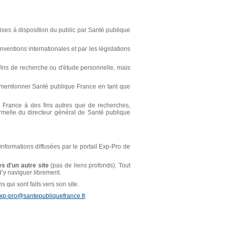
ses à disposition du public par Santé publique
ventions internationales et par les législations
s fins de recherche ou d'étude personnelle, mais
t mentionner Santé publique France en tant que
ue France à des fins autres que de recherches,
ormelle du directeur général de Santé publique
 informations diffusées par le portail Exp-Pro de
s d'un autre site
(pas de liens profonds). Tout
 d’y naviguer librement.
 qui sont faits vers son site.
xp-pro@santepubliquefrance.fr
.