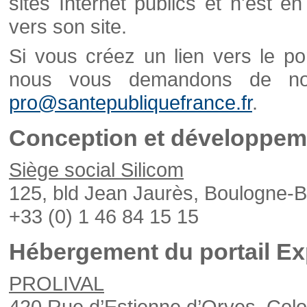
sites Internet publics et n'est e
vers son site.
Si vous créez un lien vers le po
nous vous demandons de nou
pro@santepubliquefrance.fr
.
Conception et développeme
Siège social Silicom
125, bld Jean Jaurès, Boulogne-B
+33 (0) 1 46 84 15 15
Hébergement du portail Ex
PROLIVAL
420 Rue d’Estienne d’Orves, Col